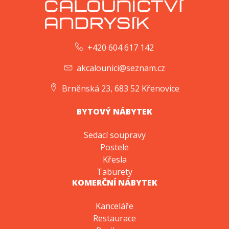
+420 604 617 142
akcalounici@seznam.cz
Brněnská 23, 683 52 Křenovice
BYTOVÝ NÁBYTEK
Sedací soupravy
Postele
Křesla
Taburety
KOMERČNÍ NÁBYTEK
Kanceláře
Restaurace